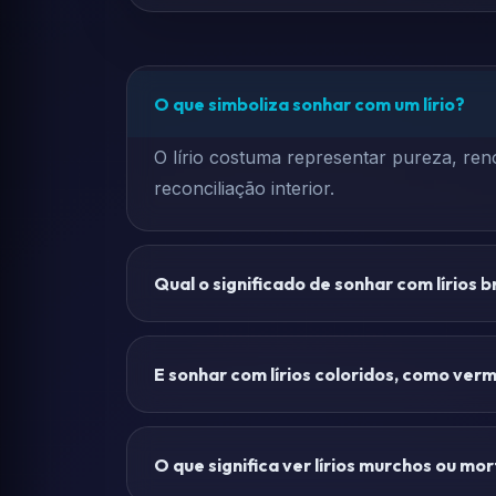
O que simboliza sonhar com um lírio?
O lírio costuma representar pureza, ren
reconciliação interior.
Qual o significado de sonhar com lírios 
E sonhar com lírios coloridos, como ver
O que significa ver lírios murchos ou m