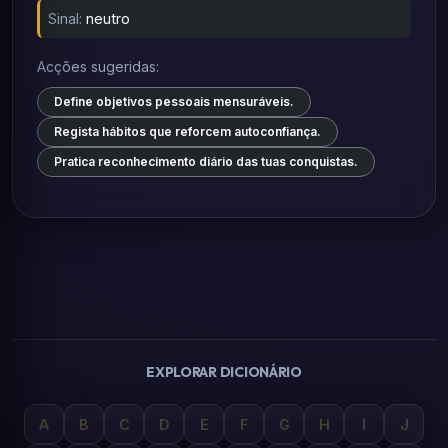
Sinal:
neutro
Acções sugeridas:
Define objetivos pessoais mensuráveis.
Regista hábitos que reforcem autoconfiança.
Pratica reconhecimento diário das tuas conquistas.
EXPLORAR DICIONÁRIO
A
B
C
D
E
F
G
H
I
J