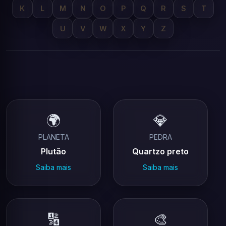
K
L
M
N
O
P
Q
R
S
T
U
V
W
X
Y
Z
🌍
💎
PLANETA
PEDRA
Plutão
Quartzo preto
Saiba mais
Saiba mais
🔢
🎨