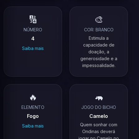
🔢
🎨
NÚMERO
COR: BRANCO
4
Estimula a
capacidade de
Saiba mais
doação, a
generosidade e a
impessoalidade.
🔥
🦛
ELEMENTO
JOGO DO BICHO
Fogo
Camelo
Quem sonhar com
Saiba mais
Ondinas deverá
jogar no Camelo no