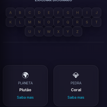
EXPLORAR DICIONÁRIO
A
B
C
D
E
F
G
H
I
J
K
L
M
N
O
P
Q
R
S
T
U
V
W
X
Y
Z
🌍
💎
PLANETA
PEDRA
Plutão
Coral
Saiba mais
Saiba mais