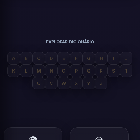
EXPLORAR DICIONÁRIO
A
B
C
D
E
F
G
H
I
J
K
L
M
N
O
P
Q
R
S
T
U
V
W
X
Y
Z