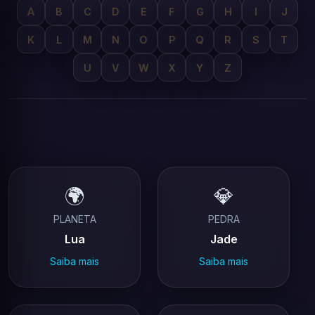
A
B
C
D
E
F
G
H
I
J
K
L
M
N
O
P
Q
R
S
T
U
V
W
X
Y
Z
🌍
💎
PLANETA
PEDRA
Lua
Jade
Saiba mais
Saiba mais