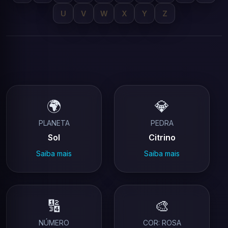
U
V
W
X
Y
Z
🌍
💎
PLANETA
PEDRA
Sol
Citrino
Saiba mais
Saiba mais
🔢
🎨
NÚMERO
COR: ROSA