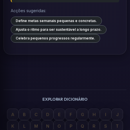
Acções sugeridas:
Define metas semanais pequenas e concretas.
Ajusta o ritmo para ser sustentável a longo prazo.
Celebra pequenos progressos regularmente.
EXPLORAR DICIONÁRIO
A
B
C
D
E
F
G
H
I
J
K
L
M
N
O
P
Q
R
S
T