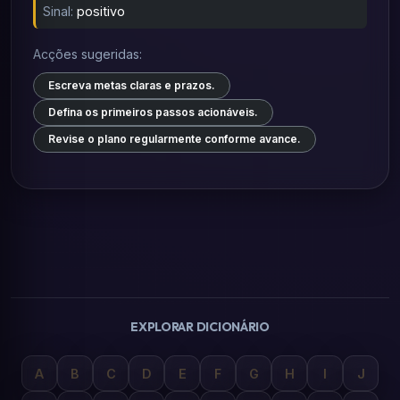
Sinal:
positivo
Acções sugeridas:
Escreva metas claras e prazos.
Defina os primeiros passos acionáveis.
Revise o plano regularmente conforme avance.
EXPLORAR DICIONÁRIO
A
B
C
D
E
F
G
H
I
J