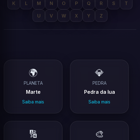
K
L
M
N
O
P
Q
R
S
T
U
V
W
X
Y
Z
🌍
💎
PLANETA
PEDRA
Marte
Pedra da lua
Saiba mais
Saiba mais
🔢
🎨