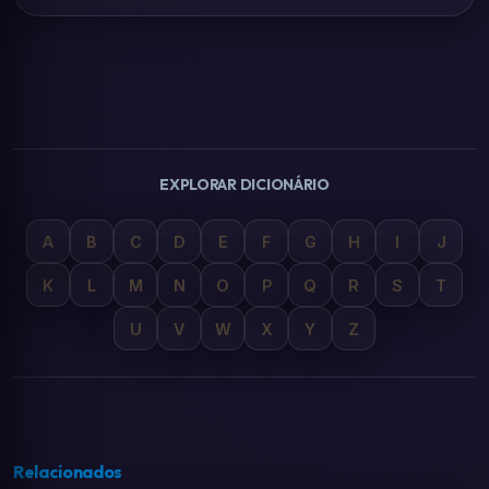
EXPLORAR DICIONÁRIO
A
B
C
D
E
F
G
H
I
J
K
L
M
N
O
P
Q
R
S
T
U
V
W
X
Y
Z
Relacionados