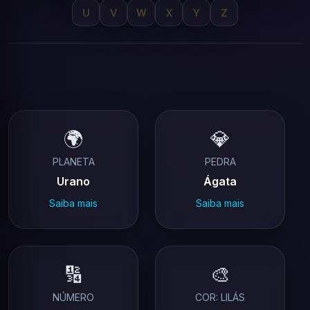
U
V
W
X
Y
Z
🌍
💎
PLANETA
PEDRA
Urano
Ágata
Saiba mais
Saiba mais
🔢
🎨
NÚMERO
COR: LILÁS