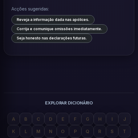
Acções sugeridas:
Reveja a informação dada nas apólices.
Corrija e comunique omissões imediatamente.
Seja honesto nas declarações futuras.
EXPLORAR DICIONÁRIO
A
B
C
D
E
F
G
H
I
J
K
L
M
N
O
P
Q
R
S
T