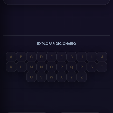
EXPLORAR DICIONÁRIO
A
B
C
D
E
F
G
H
I
J
K
L
M
N
O
P
Q
R
S
T
U
V
W
X
Y
Z