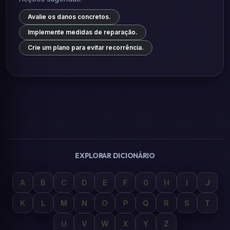
Avalie os danos concretos.
Implemente medidas de reparação.
Crie um plano para evitar recorrência.
EXPLORAR DICIONÁRIO
A
B
C
D
E
F
G
H
I
J
K
L
M
N
O
P
Q
R
S
T
U
V
W
X
Y
Z