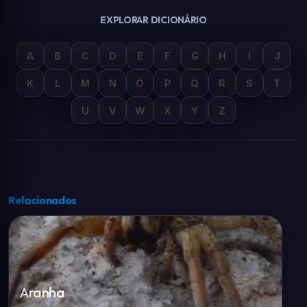
EXPLORAR DICIONÁRIO
A
B
C
D
E
F
G
H
I
J
K
L
M
N
O
P
Q
R
S
T
U
V
W
X
Y
Z
Relacionados
Aranha