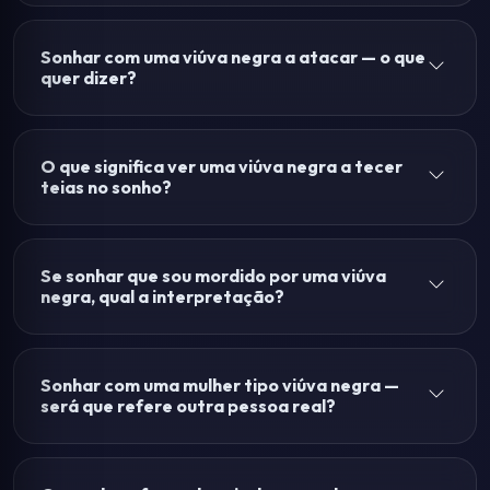
Sonhar com uma viúva negra a atacar — o que
quer dizer?
O que significa ver uma viúva negra a tecer
teias no sonho?
Se sonhar que sou mordido por uma viúva
negra, qual a interpretação?
Sonhar com uma mulher tipo viúva negra —
será que refere outra pessoa real?