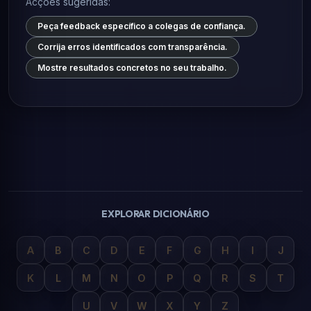
Acções sugeridas:
Peça feedback específico a colegas de confiança.
Corrija erros identificados com transparência.
Mostre resultados concretos no seu trabalho.
EXPLORAR DICIONÁRIO
A
B
C
D
E
F
G
H
I
J
K
L
M
N
O
P
Q
R
S
T
U
V
W
X
Y
Z