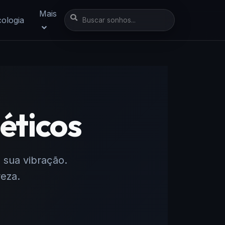
Mais
cologia
éticos
a sua vibração.
reza.