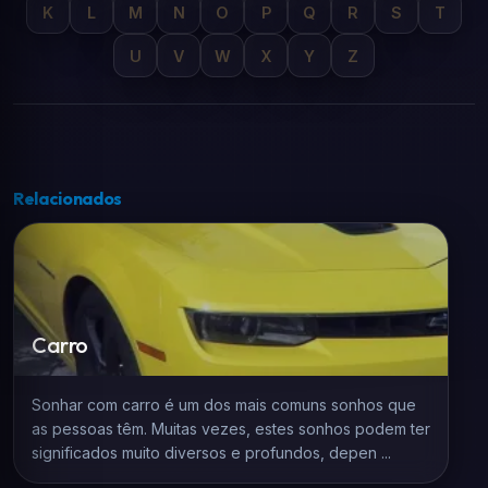
K
L
M
N
O
P
Q
R
S
T
U
V
W
X
Y
Z
Relacionados
Carro
Sonhar com carro é um dos mais comuns sonhos que
as pessoas têm. Muitas vezes, estes sonhos podem ter
significados muito diversos e profundos, depen ...