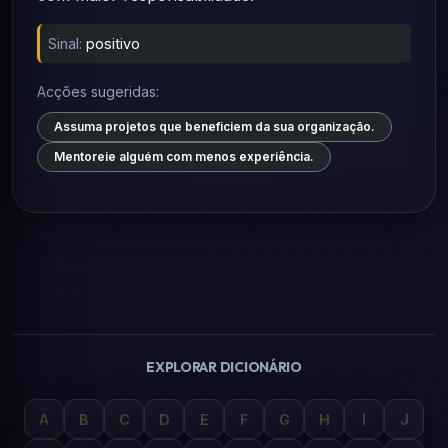
Sinal:
positivo
Acções sugeridas:
Assuma projetos que beneficiem da sua organização.
Mentoreie alguém com menos experiência.
EXPLORAR DICIONÁRIO
A
B
C
D
E
F
G
H
I
J