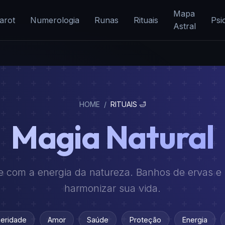
Mapa
arot
Numerologia
Runas
Rituais
Psi
Astral
HOME
/
RITUAIS 🛁
Magia Natural
 com a energia da natureza. Banhos de ervas e r
harmonizar sua vida.
eridade
Amor
Saúde
Proteção
Energia