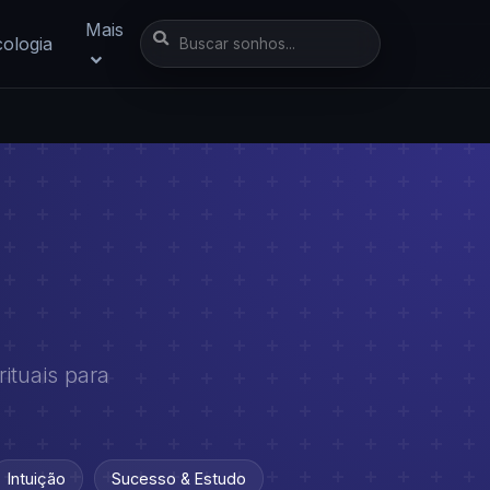
Mais
cologia
ituais para
Intuição
Sucesso & Estudo