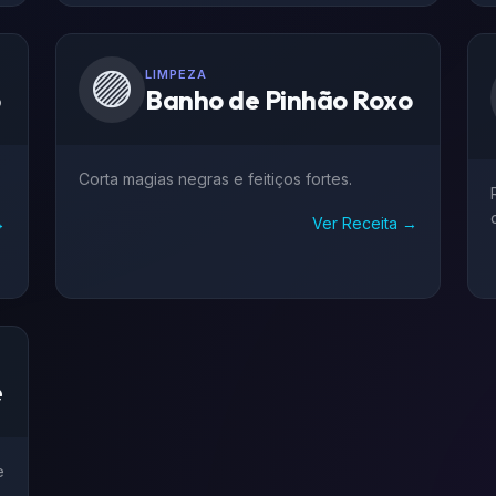
🟣
LIMPEZA
o
Banho de Pinhão Roxo
.
Corta magias negras e feitiços fortes.
→
Ver Receita →
e
e